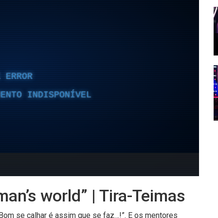
 man’s world” | Tira-Teimas
“Bom se calhar é assim que se faz…!”. E os mentores