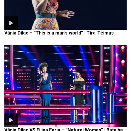
Vânia Dilac – “This is a man’s world” | Tira-Teimas
Vânia Dilac VS Filipa Faria – “Natural Woman” | Batalha