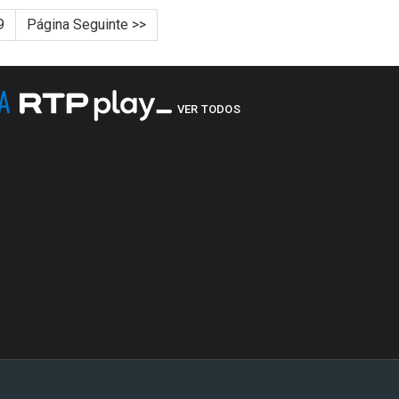
9
Página Seguinte >>
NA
VER TODOS