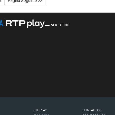
6
Página Seguinte >>
NA
VER TODOS
RTP PLAY
CONTACTOS