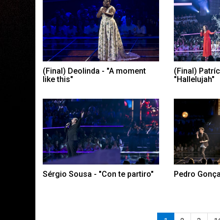
(Final) Deolinda - "A moment
(Final) Patríc
like this"
"Hallelujah"
Sérgio Sousa - "Con te partiro"
Pedro Gonçal