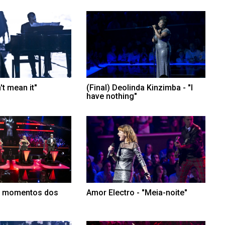
't mean it"
(Final) Deolinda Kinzimba - "I
have nothing"
s momentos dos
Amor Electro - "Meia-noite"