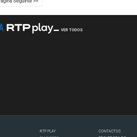
ágina Seguinte >>
NA
VER TODOS
RTP PLAY
CONTACTOS