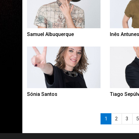
Samuel Albuquerque
Inês Antune
Sónia Santos
Tiago Sepúl
1
2
3
5