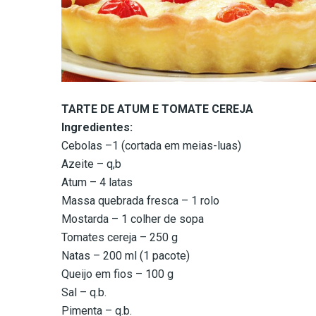
TARTE DE ATUM E TOMATE CEREJA
Ingredientes:
Cebolas –1 (cortada em meias-luas)
Azeite – q,b
Atum – 4 latas
Massa quebrada fresca – 1 rolo
Mostarda – 1 colher de sopa
Tomates cereja – 250 g
Natas – 200 ml (1 pacote)
Queijo em fios – 100 g
Sal – q.b.
Pimenta – q.b.