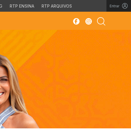
G
RTP ENSINA
RTP ARQUIVOS
Entrar
sar