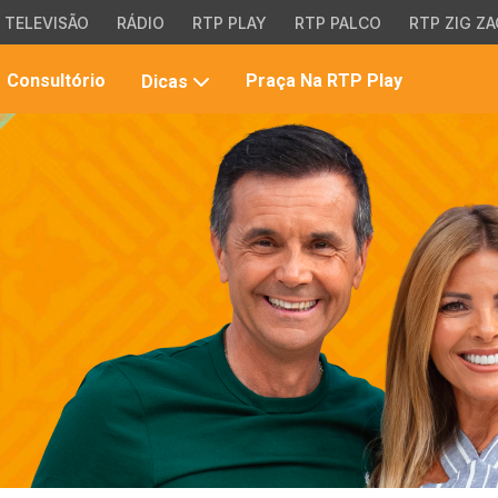
TELEVISÃO
RÁDIO
RTP PLAY
RTP PALCO
RTP ZIG ZA
Pesqui
Consultório
Praça Na RTP Play
Dicas
no
site