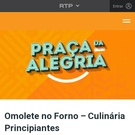
Saltar para o conteúdo principal
Entrar
aça Da Alegria
Omolete no Forno – Culinária
Principiantes