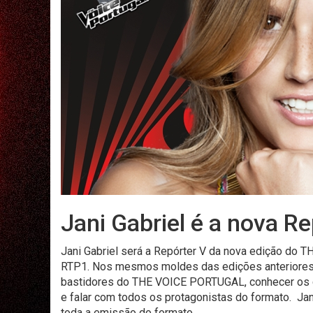
Jani Gabriel é a nova Re
Jani Gabriel será a Repórter V da nova edição do 
RTP1. Nos mesmos moldes das edições anteriores, 
bastidores do THE VOICE PORTUGAL, conhecer os ce
e falar com todos os protagonistas do formato. Jan
toda a emissão do formato.