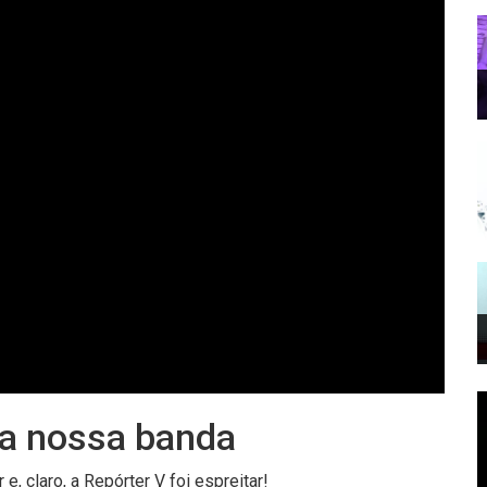
 na nossa banda
, claro, a Repórter V foi espreitar!