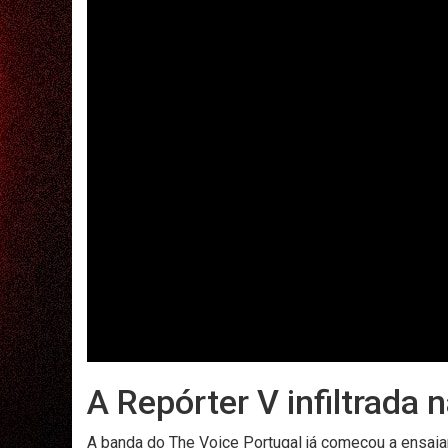
A Repórter V infiltrada
A banda do The Voice Portugal já começou a ensaiar e