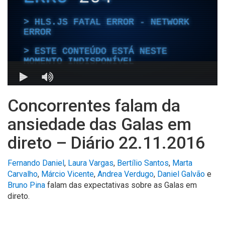
Concorrentes falam da
ansiedade das Galas em
direto – Diário 22.11.2016
Fernando Daniel
,
Laura Vargas
,
Bertílio Santos
,
Marta
Carvalho
,
Márcio Vicente
,
Andrea Verdugo
,
Daniel Galvão
e
Bruno Pina
falam das expectativas sobre as Galas em
direto.