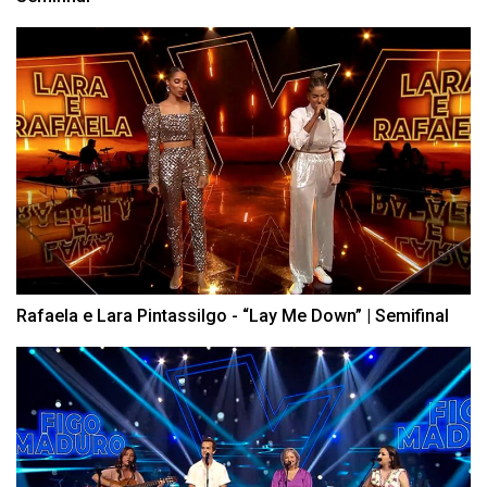
Rafaela e Lara Pintassilgo - “Lay Me Down” | Semifinal