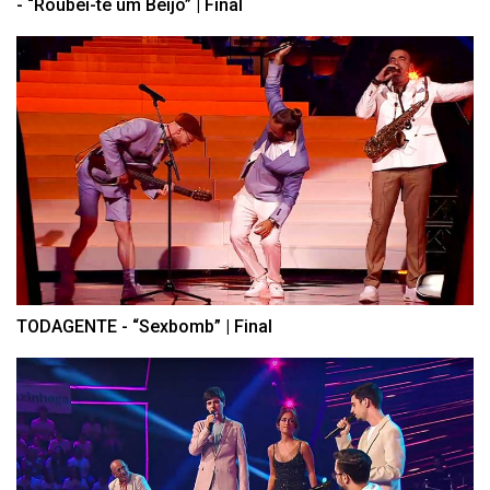
- “Roubei-te um Beijo” | Final
TODAGENTE - “Sexbomb” | Final