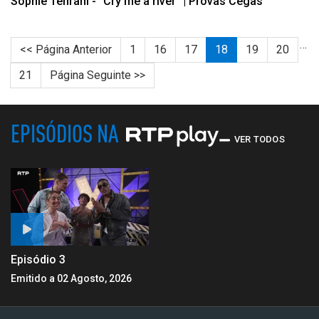
Sophie Tehrani - "Cry me a river" | Provas Cegas
…
<< Página Anterior
1
16
17
18
19
20
21
Página Seguinte >>
EPISÓDIOS NA
VER TODOS
Episódio 3
Emitido a 02 Agosto, 2026