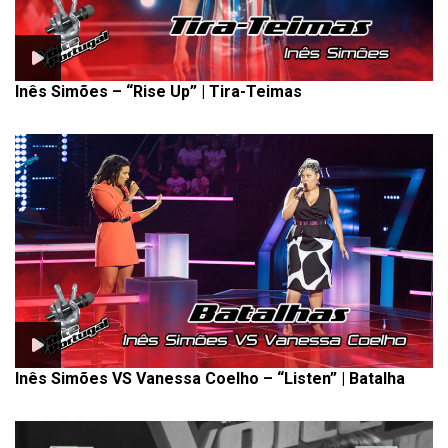
Inês Simões – “Rise Up” | Tira-Teimas
Inês Simões VS Vanessa Coelho – “Listen” | Batalha