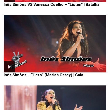
Inês Simões VS Vanessa Coelho – “Listen” | Batalha
Inês Simões – “Hero” (Mariah Carey) | Gala