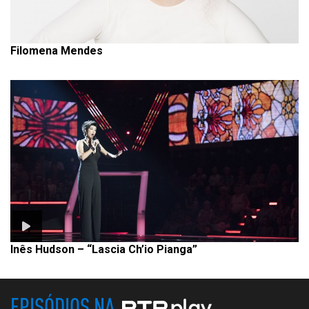
Filomena Mendes
Inês Hudson – “Lascia Ch’io Pianga”
EPISÓDIOS NA