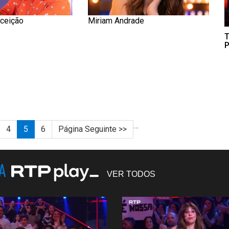
ceição
Miriam Andrade
T
P
…
4
5
6
Página Seguinte >>
NA
VER TODOS