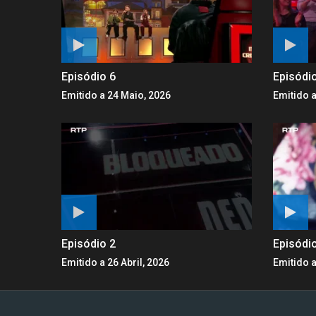
Episódio 6
Episódi
Emitido a 24 Maio, 2026
Emitido a
Episódio 2
Episódi
Emitido a 26 Abril, 2026
Emitido a