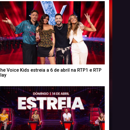
he Voice Kids estreia a 6 de abril na RTP1 e RTP
lay