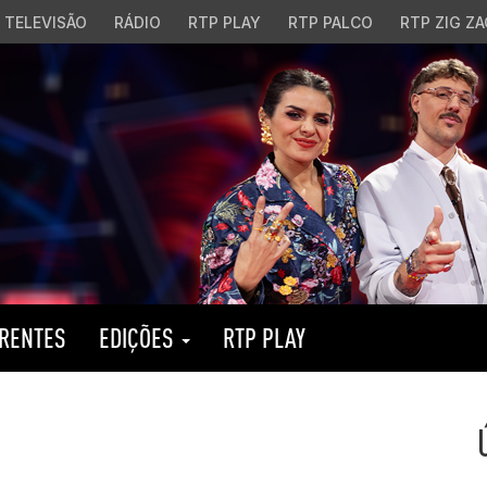
TELEVISÃO
RÁDIO
RTP PLAY
RTP PALCO
RTP ZIG ZA
RENTES
EDIÇÕES
RTP PLAY