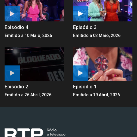
Episódio 4
Episódio 3
Emitido a 10 Maio, 2026
Emitido a 03 Maio, 2026
Episódio 2
Episódio 1
Emitido a 26 Abril, 2026
Emitido a 19 Abril, 2026