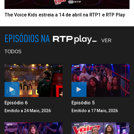
The Voice Kids estreia a 14 de abril na RTP1 e RTP Play
EPISÓDIOS NA
VER
TODOS
Episódio 6
Episódio 5
Emitido a 24 Maio, 2026
Emitido a 17 Maio, 2026