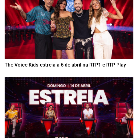
The Voice Kids estreia a 6 de abril na RTP1 e RTP Play