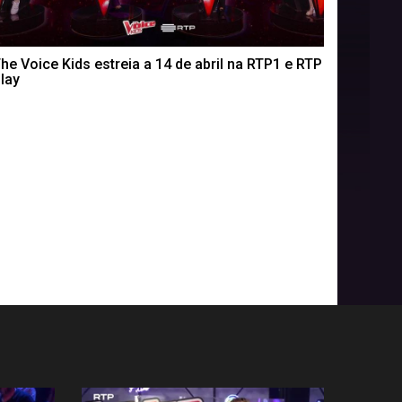
he Voice Kids estreia a 14 de abril na RTP1 e RTP
lay