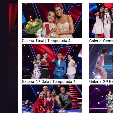
Galeria: Final | Temporada 4
Galeria: Semi
Galeria: 1.ª Gala | Temporada 4
Galeria: 2.ª 