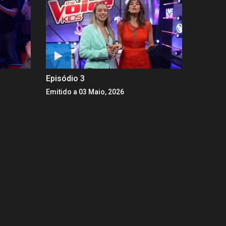
Episódio 3
Emitido a 03 Maio, 2026