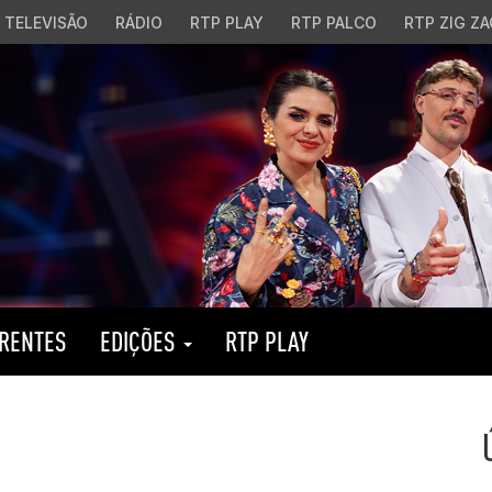
TELEVISÃO
RÁDIO
RTP PLAY
RTP PALCO
RTP ZIG ZA
RENTES
EDIÇÕES
RTP PLAY