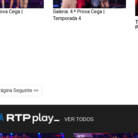
rova Cega |
Galeria: 4.ª Prova Cega |
Temporada 4
T
P
ágina Seguinte >>
NA
VER TODOS