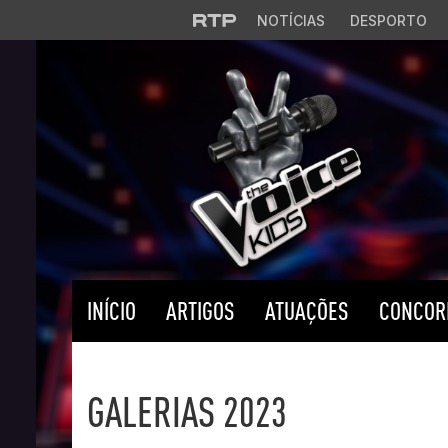
Saltar para o conteúdo principal
NOTÍCIAS
DESPORTO
INÍCIO
ARTIGOS
ATUAÇÕES
CONCOR
GALERIAS 2023