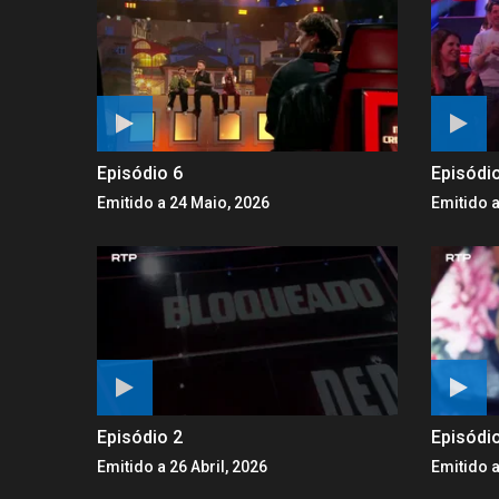
Episódio 6
Episódi
Emitido a 24 Maio, 2026
Emitido a
Episódio 2
Episódi
Emitido a 26 Abril, 2026
Emitido a