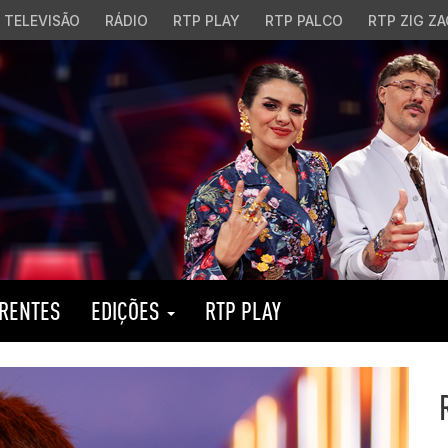
TELEVISÃO
RÁDIO
RTP PLAY
RTP PALCO
RTP ZIG ZA
RENTES
EDIÇÕES
RTP PLAY