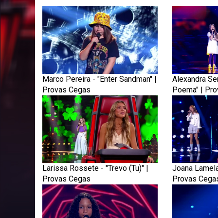
Marco Pereira - "Enter Sandman" |
Alexandra Se
Provas Cegas
Poema" | Pr
Larissa Rossete - "Trevo (Tu)" |
Joana Lamela 
Provas Cegas
Provas Cega