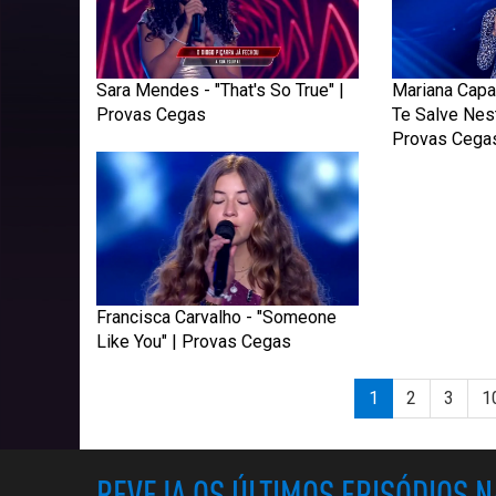
Sara Mendes - "That's So True" |
Mariana Capa
Provas Cegas
Te Salve Nest
Provas Cega
Francisca Carvalho - "Someone
Like You" | Provas Cegas
1
2
3
1
REVEJA OS ÚLTIMOS EPISÓDIOS 