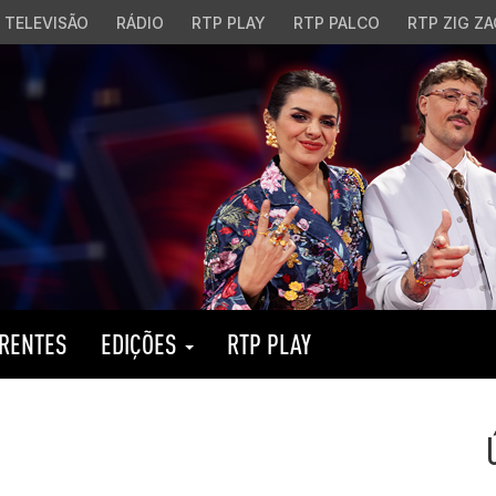
TELEVISÃO
RÁDIO
RTP PLAY
RTP PALCO
RTP ZIG ZA
RENTES
EDIÇÕES
RTP PLAY