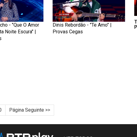
T
cho - "Que O Amor
Dinis Rebordão - "Te Amo" |
P
a Noite Escura" |
Provas Cegas
s
0
Página Seguinte >>
NA