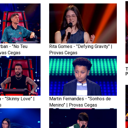
rban - "No Teu
Rita Gomes - "Defying Gravity" |
ovas Cegas
Provas Cegas
T
P
- "Skinny Love" |
Martin Fernandes - "Sonhos de
s
Menino" | Provas Cegas