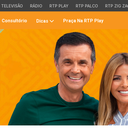
TELEVISÃO
RÁDIO
RTP PLAY
RTP PALCO
RTP ZIG ZA
Pesqui
Consultório
Praça Na RTP Play
Dicas
no
site