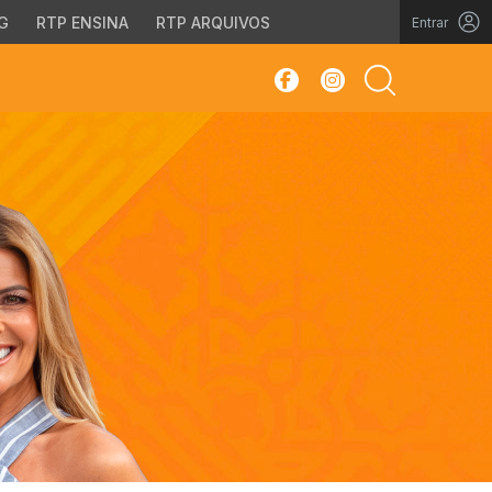
G
RTP ENSINA
RTP ARQUIVOS
Entrar
sar