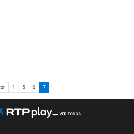
…
ior
1
5
6
7
NA
VER TODOS