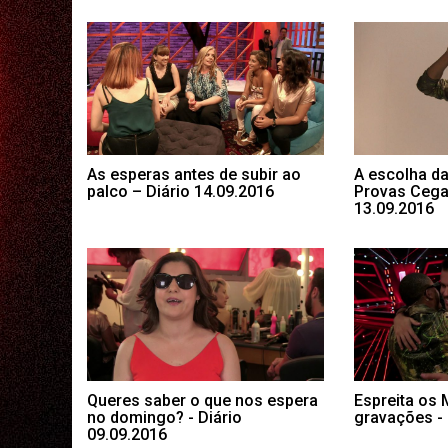
As esperas antes de subir ao
A escolha da
palco – Diário 14.09.2016
Provas Cegas
13.09.2016
Queres saber o que nos espera
Espreita os 
no domingo? - Diário
gravações - 
09.09.2016