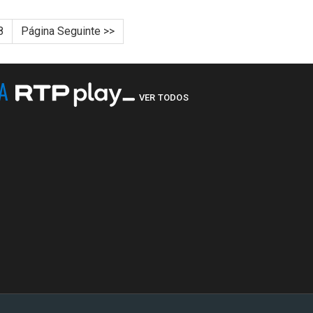
8
Página Seguinte >>
NA
VER TODOS