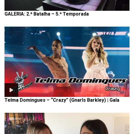
GALERIA: 2.ª Batalha – 5.ª Temporada
Telma Domingues – “Crazy” (Gnarls Barkley) | Gala