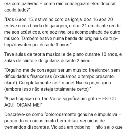
era com palavras – como raio conseguiam eles decorar
aquilo tudo?”
“Dos 6 aos 15, estive no coro da igreja, dos 16 aos 20
estive numa banda de garagem, e dos 21 em diante rendi-
me aos acústicos, ora sozinha, ora acompanhada de outro
músico. Também estive numa banda de originais de trip-
hop/
downtempo
, durante 3 anos.”
Teve
aulas de teoria musical e de piano durante 10 anos, e
aulas de canto e de guitarra durante 2 anos.
“
O
rgulho-me de conseguir ser um músico freelancer, sem
dificuldades financeiras (excluamos o tempo presente,
claro!). Completamente self-
made
! Nunca peço ajuda
(embora isso não esteja totalmente certo).”
“A participação no
The
Voice
significa um grito – ESTOU
AQUI, OIÇAM-ME!”
Descreve-se como “dolorosamente genuína e impulsiva –
posso dizer coisas muito
bem-ditas
, seguidas de
tremendos disparates. Viciada em trabalho – não sei o que