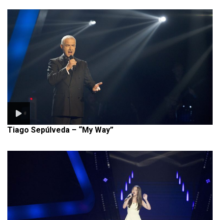
Tiago Sepúlveda – “My Way”