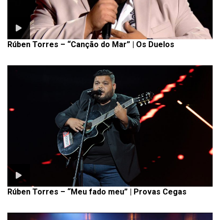
Rúben Torres – “Canção do Mar” | Os Duelos
Rúben Torres – “Meu fado meu” | Provas Cegas