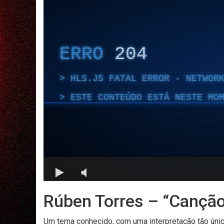
Rúben Torres – “Canção
Um tema conhecido, com uma interpretação tão únic