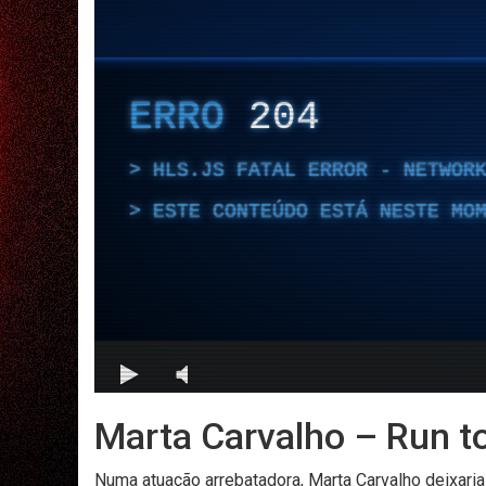
Marta Carvalho – Run t
Numa atuação arrebatadora, Marta Carvalho deixari