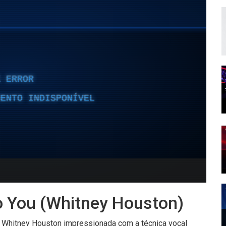
o You (Whitney Houston)
a Whitney Houston impressionada com a técnica vocal