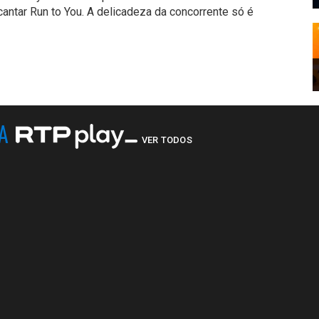
antar Run to You. A delicadeza da concorrente só é
NA
VER TODOS