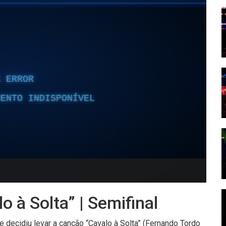
 à Solta” | Semifinal
decidiu levar a canção “Cavalo à Solta” (Fernando Tordo