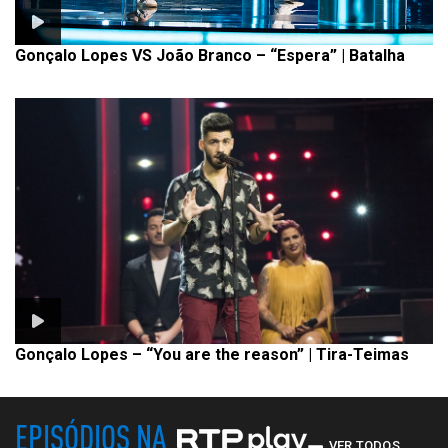
Gonçalo Lopes VS João Branco – “Espera” | Batalha
Gonçalo Lopes – “You are the reason” | Tira-Teimas
EPISÓDIOS NA
VER TODOS