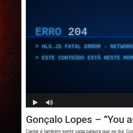
Gonçalo Lopes – “You ar
Cantar é também sentir cada palavra que se diz. Co