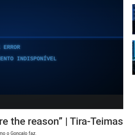
e the reason” | Tira-Teimas
mo o Gonçalo faz.