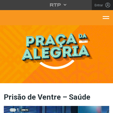
Saltar para o conteúdo principal
Entrar
aça Da Alegria
Prisão de Ventre – Saúde