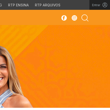
G
RTP ENSINA
RTP ARQUIVOS
Entrar
sar