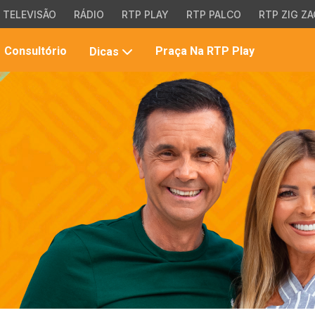
TELEVISÃO
RÁDIO
RTP PLAY
RTP PALCO
RTP ZIG ZA
Pesqui
Consultório
Praça Na RTP Play
Dicas
no
site