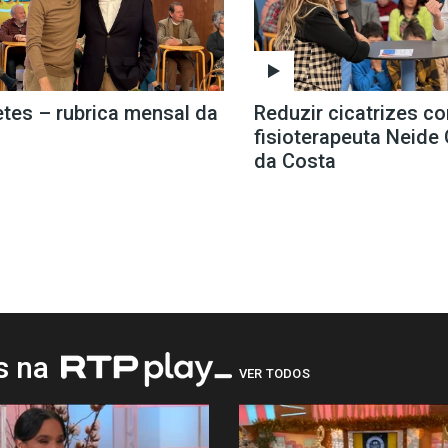
etes – rubrica mensal da
Reduzir cicatrizes c
fisioterapeuta Neid
da Costa
os na
VER TODOS