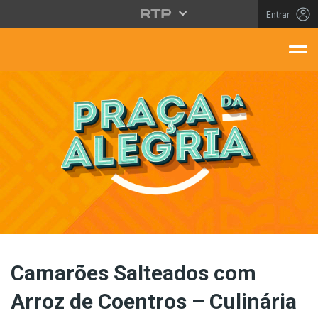
Saltar para o conteúdo principal
Entrar
aça Da Alegria
Camarões Salteados com
Arroz de Coentros – Culinária