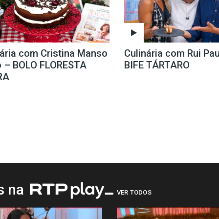
nária com Cristina Manso
Culinária com Rui Pau
o – BOLO FLORESTA
BIFE TÁRTARO
RA
os na
VER TODOS