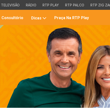
TELEVISÃO
RÁDIO
RTP PLAY
RTP PALCO
RTP ZIG ZA
Pesqui
Consultório
Praça Na RTP Play
Dicas
no
site