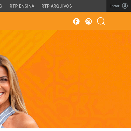
G
RTP ENSINA
RTP ARQUIVOS
Entrar
sar