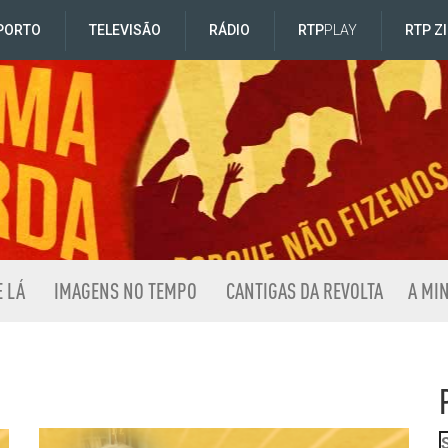
PORTO
TELEVISÃO
RÁDIO
RTP
PLAY
RTP Z
E LÁ
IMAGENS NO TEMPO
CANTIGAS DA REVOLTA
A MI
ista da Extrema Esquerda