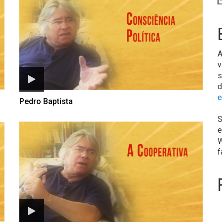
A
v
s
d
e
Pedro Baptista
S
e
W
f