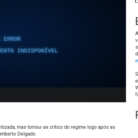
A
v
s
d
e
S
e
W
f
itizada, mas tornou-se crítico do regime logo após as
Humberto Delgado.