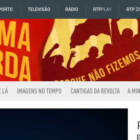
PORTO
TELEVISÃO
RÁDIO
RTP
PLAY
RTP Z
E LÁ
IMAGENS NO TEMPO
CANTIGAS DA REVOLTA
A MI