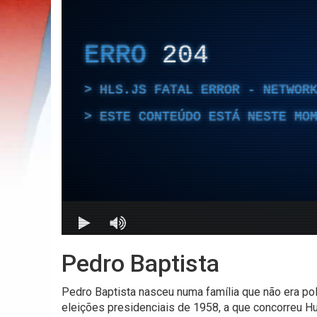
Pedro Baptista
Pedro Baptista nasceu numa família que não era pol
eleições presidenciais de 1958, a que concorreu 