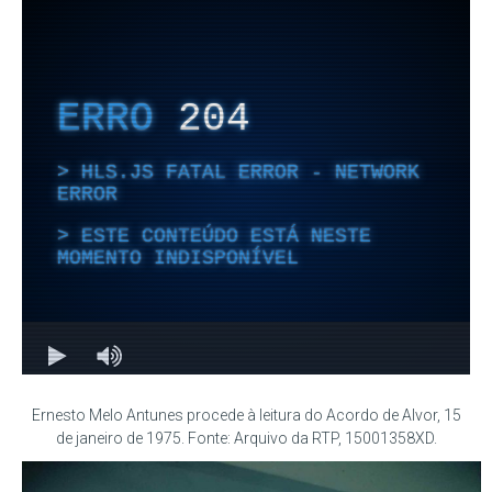
Ernesto Melo Antunes procede à leitura do Acordo de Alvor, 15
de janeiro de 1975. Fonte: Arquivo da RTP, 15001358XD.