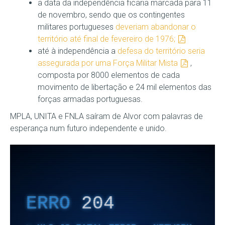
a data da independência ficaria marcada para 11
de novembro, sendo que os contingentes
militares portugueses
deveriam abandonar o
território até final de fevereiro de 1976;
até à independência a
defesa do território seria
assegurada por uma Força Militar Mista
,
composta por 8000 elementos de cada
movimento de libertação e 24 mil elementos das
forças armadas portuguesas.
MPLA, UNITA e FNLA saíram de Alvor com palavras de
esperança num futuro independente e unido.