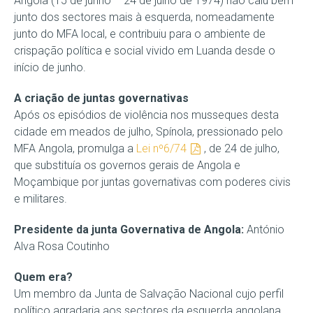
Angola (15 de junho – 24 de julho de 1974) não caiu bem
junto dos sectores mais à esquerda, nomeadamente
junto do MFA local, e contribuiu para o ambiente de
crispação política e social vivido em Luanda desde o
início de junho.
A criação de juntas governativas
Após os episódios de violência nos musseques desta
cidade em meados de julho, Spínola, pressionado pelo
MFA Angola, promulga a
Lei nº6/74
, de 24 de julho,
que substituía os governos gerais de Angola e
Moçambique por juntas governativas com poderes civis
e militares.
Presidente da junta Governativa de Angola:
António
Alva Rosa Coutinho
Quem era?
Um membro da Junta de Salvação Nacional cujo perfil
político agradaria aos sectores da esquerda angolana,