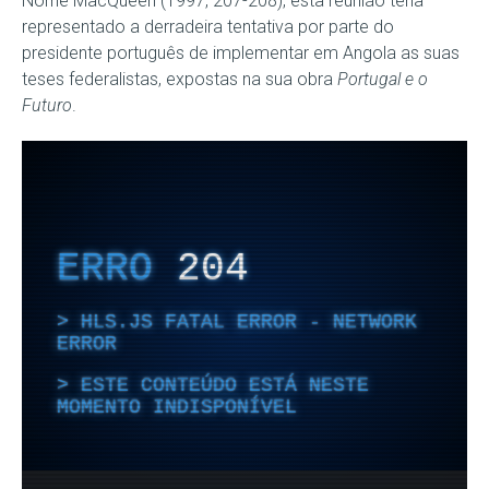
Norrie MacQueen (1997, 207-208), esta reunião teria
representado a derradeira tentativa por parte do
presidente português de implementar em Angola as suas
teses federalistas, expostas na sua obra
Portugal e o
Futuro
.