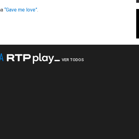
ma
“Gave me love”
.
NA
VER TODOS