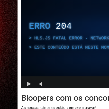
Bloopers com os concor
As nossas câmaras estão
sempre
a gravar!