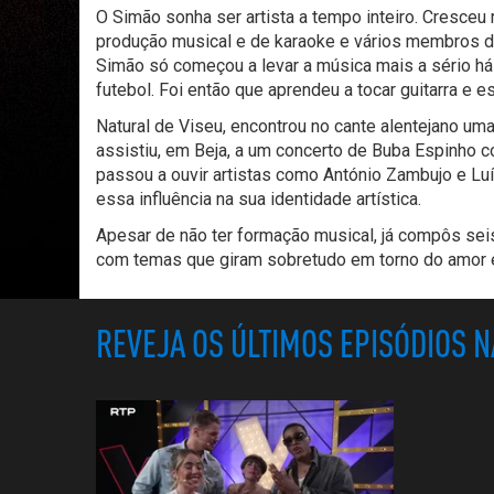
O Simão sonha ser artista a tempo inteiro. Cresce
produção musical e de karaoke e vários membros da 
Simão só começou a levar a música mais a sério há
futebol. Foi então que aprendeu a tocar guitarra e 
Natural de Viseu, encontrou no cante alentejano um
assistiu, em Beja, a um concerto de Buba Espinho c
passou a ouvir artistas como António Zambujo e Lu
essa influência na sua identidade artística.
Apesar de não ter formação musical, já compôs seis 
com temas que giram sobretudo em torno do amor 
REVEJA OS ÚLTIMOS EPISÓDIOS 