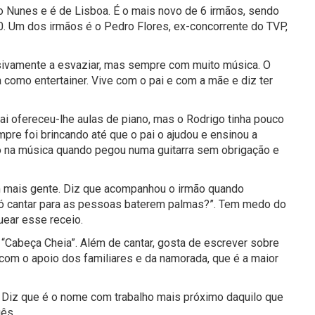
o Nunes e é de Lisboa. É o mais novo de 6 irmãos, sendo
. Um dos irmãos é o Pedro Flores, ex-concorrente do TVP,
sivamente a esvaziar, mas sempre com muito música. O
 como entertainer. Vive com o pai e com a mãe e diz ter
i ofereceu-lhe aulas de piano, mas o Rodrigo tinha pouco
mpre foi brincando até que o pai o ajudou e ensinou a
o na música quando pegou numa guitarra sem obrigação e
om mais gente. Diz que acompanhou o irmão quando
 só cantar para as pessoas baterem palmas?”. Tem medo do
uear esse receio.
“Cabeça Cheia”. Além de cantar, gosta de escrever sobre
com o apoio dos familiares e da namorada, que é a maior
s. Diz que é o nome com trabalho mais próximo daquilo que
ês.