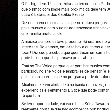
O Rodrigo tem 15 anos, estuda artes no Liceu Pedr
que o irmão com idade mais próxima da dele tem 30
outro é baterista dos Capitão Fausto.
Diz que cresceu numa casa que se estava progres
pai é músico e com o tio na adolescência trabalhava
uma família muito unida.
A música sempre esteve presente. Há uns anos o pa
interesse. No entanto, em casa havia guitarras e se
tocar! Diz que percebeu que quer traçar um caminh
pode tocar o que lhe passava pela cabeça.
Está no The Voice porque quer partilhar música c
participou no The Voice e lembra-se de pensar “é
palco, mas acredita que no programa pode desbloq
Atualmente é vocalista de uma banda de covers, os 
experiências e sentimentos. Sabe que pode contar 
fã que tem.
Se tiver oportunidade, vai escolher a Sónia Tavare
realmente gosta, já que não acompanha pop portugu