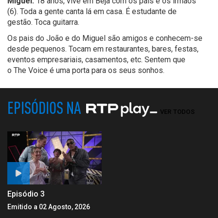
Miguel
:
18 ano
s
, vive em Beja com os pais e os irmãos
(6).
Toda a gente canta lá em casa.
É estudante de
gestão.
Toca guitarra.
Os pais do João e do Miguel são amigos e conhecem-se
desde pequenos
.
Tocam em restaurantes, bares, festas,
eventos empresariais, casamentos, etc.
Sentem que
o
The
Voi
c
e
é uma porta para os seus sonhos.
EPISÓDIOS NA
VER TODOS
Episódio 3
Emitido a 02 Agosto, 2026