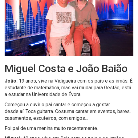
Miguel Costa e João Baião
João
:
19 anos, vive na Vidigueira com os pais e as irmãs
.
É
e
st
udante de
matemática,
mas vai mudar para Gestão, e
st
á
a estudar
na
Universidade de Évora.
Começou a ouvir o pai cantar e começou a gostar
desde
aí
.
Toca guitarra.
Costuma cantar em eventos, bares,
casamentos, escuteiros, com amigos…
Foi pai de u
m
a menina muito recentemente.