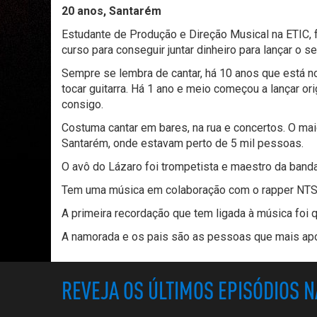
20 anos, Santarém
Estudante
de
P
rodução e
D
ireção
M
usical na ETIC,
curso para conseguir juntar dinheiro para lançar o s
Sempre se lembra de cantar, h
á 10 anos que está 
tocar guitarra.
Há 1 ano e meio começou a lançar orig
consigo.
Costuma cantar em bares, na rua e concertos. O m
Santarém
, onde estavam perto de 5 mil pessoas.
O avô do Lázaro foi trompetista e maestro da banda
Tem uma música em colaboração com o rapper NTS
A primeira recordação que tem ligada à música foi qu
A namorada e os pais são as pessoas que mais apo
REVEJA OS ÚLTIMOS EPISÓDIOS 