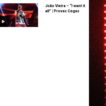
João Vieira – “I want it
all” | Provas Cegas