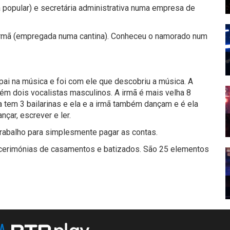
 popular) e secretária administrativa numa empresa de
 a irmã (empregada numa cantina). Conheceu o namorado num
pai na música e foi com ele que descobriu a música. A
bém dois vocalistas masculinos. A irmã é mais velha 8
a tem 3 bailarinas e ela e a irmã também dançam e é ela
nçar, escrever e ler.
 trabalho para simplesmente pagar as contas.
 cerimónias de casamentos e batizados. São 25 elementos