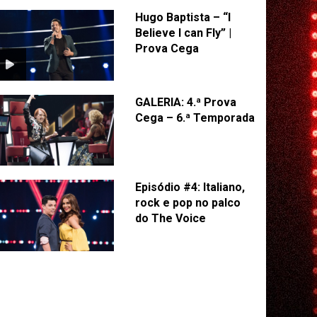
Hugo Baptista – “I
Believe I can Fly” |
Prova Cega
GALERIA: 4.ª Prova
Cega – 6.ª Temporada
Episódio #4: Italiano,
rock e pop no palco
do The Voice