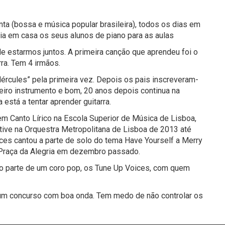
nta (bossa e música popular brasileira), todos os dias em
a em casa os seus alunos de piano para as aulas
e estarmos juntos. A primeira canção que aprendeu foi o
rra. Tem 4 irmãos.
Hércules” pela primeira vez. Depois os pais inscreveram-
meiro instrumento e bom, 20 anos depois continua na
está a tentar aprender guitarra.
em Canto Lírico na Escola Superior de Música de Lisboa,
estive na Orquestra Metropolitana de Lisboa de 2013 até
es cantou a parte de solo do tema Have Yourself a Merry
 Praça da Alegria em dezembro passado.
ço parte de um coro pop, os Tune Up Voices, com quem
 um concurso com boa onda. Tem medo de não controlar os