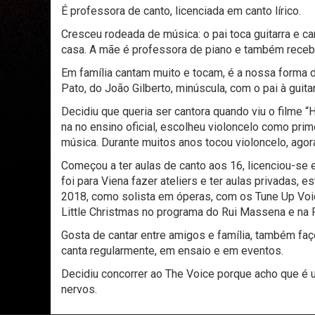
É professora de canto, licenciada em canto lírico.
Cresceu rodeada de música: o pai toca guitarra e ca
casa. A mãe é professora de piano e também recebi
Em família cantam muito e tocam, é a nossa forma d
Pato, do João Gilberto, minúscula, com o pai à guita
Decidiu que queria ser cantora quando viu o filme “
na no ensino oficial, escolheu violoncelo como pri
música. Durante muitos anos tocou violoncelo, agora 
Começou a ter aulas de canto aos 16, licenciou-se 
foi para Viena fazer ateliers e ter aulas privadas, 
2018, como solista em óperas, com os Tune Up Voic
Little Christmas no programa do Rui Massena e na
Gosta de cantar entre amigos e família, também fa
canta regularmente, em ensaio e em eventos.
Decidiu concorrer ao The Voice porque acho que é
nervos.